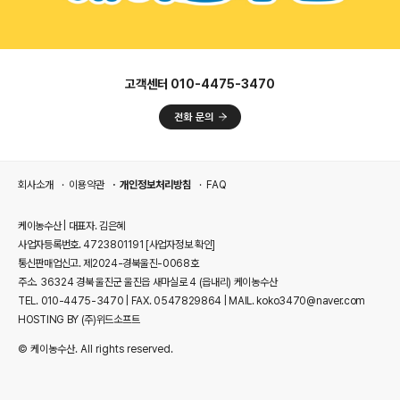
고객센터 010-4475-3470
회사소개
이용약관
개인정보처리방침
FAQ
케이농수산 | 대표자. 김은혜
사업자등록번호. 4723801191
[사업자정보 확인]
통신판매업신고. 제2024-경북울진-0068호
주소. 36324 경북 울진군 울진읍 새마실로 4 (읍내리) 케이농수산
TEL. 010-4475-3470 | FAX. 0547829864 | MAIL. koko3470@naver.com
HOSTING BY (주)위드소프트
© 케이농수산. All rights reserved.