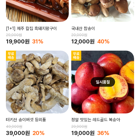
[1+1] 제주 칼집 흑돼지왕구이
국내산 참송이
29,000원
20,000원
19,900원
31%
12,000원
40%
터키산 송이버섯 등외품
정말 맛있는 레드골드 복숭아
49,000원
29,900원
39,000원
20%
19,000원
36%