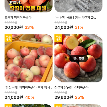
초특가 딱딱이복숭아
[국내산] 목포 ! 생물 먹갈치 2kg
30,000원
35,000원
20,000원
33%
24,000원
31%
[한정수량] 딱딱이복숭아 특가 행사 !
전설의 달콤한! 신비복숭아
40,000원
40,000원
24,000원
40%
29,900원
25%