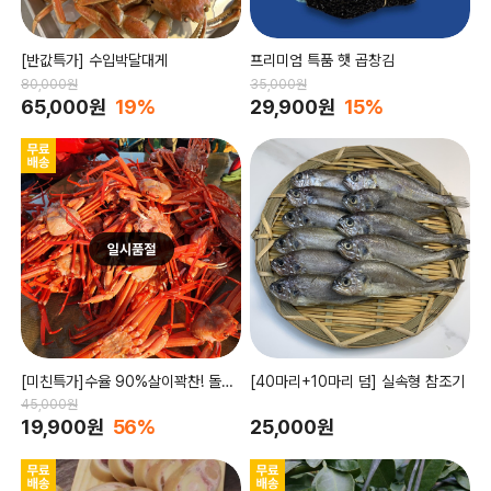
[반값특가] 수입박달대게
프리미엄 특품 햇 곱창김
80,000원
35,000원
65,000원
19%
29,900원
15%
[미친특가]수율 90%살이꽉찬! 돌덩
[40마리+10마리 덤] 실속형 참조기
이홍게 4kg
45,000원
19,900원
56%
25,000원