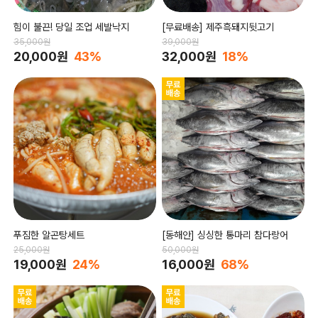
힘이 불끈! 당일 조업 세발낙지
[무료배송] 제주흑돼지뒷고기
35,000원
39,000원
20,000원
43%
32,000원
18%
푸짐한 알곤탕세트
[동해안] 싱싱한 통마리 참다랑어
25,000원
50,000원
19,000원
24%
16,000원
68%