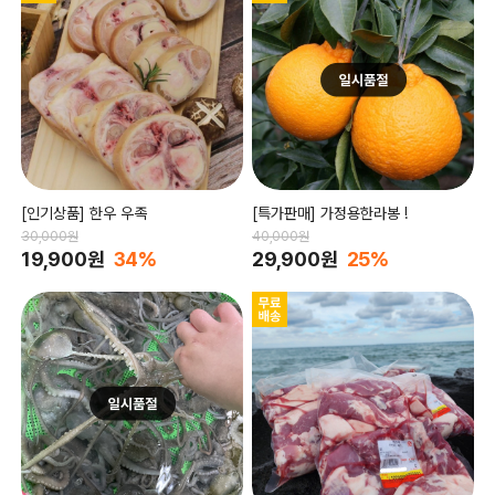
[인기상품] 한우 우족
[특가판매] 가정용한라봉 !
30,000원
40,000원
19,900원
34%
29,900원
25%