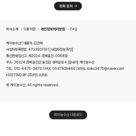
회사소개
이용약관
개인정보처리방침
FAQ
케이농수산 | 대표자. 김은혜
사업자등록번호. 4723801191
[사업자정보 확인]
통신판매업신고. 제2024-경북울진-0068호
주소. 36324 경북 울진군 울진읍 새마실로 4 (읍내리) 케이농수산
TEL. 010-4475-3470 | FAX. 0547829864 | MAIL. koko3470@naver.com
HOSTING BY (주)위드소프트
© 케이농수산. All rights reserved.
케이농수산 다운로드