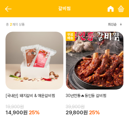
갈비찜
총
2
개의 상품
최신순
[국내산] 돼지갈비 & 매운갈비찜
30년전통🔥동인동 갈비찜
19,900원
39,900원
14,900원
25%
29,800원
25%