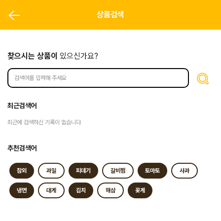
상품검색
찾으시는 상품이
있으신가요?
최근검색어
최근에 검색하신 기록이 없습니다
추천검색어
참외
과일
피데기
갈비찜
토마토
사과
냉면
대게
김치
해삼
꽃게