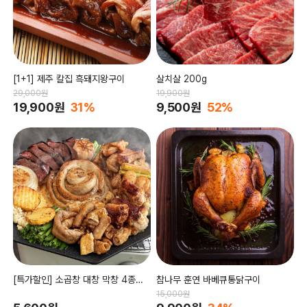
[1+1] 제주 칼집 흑돼지왕구이
살치살 200g
29,000원
19,900원
19,900원
31%
9,500원
52%
[특가할인] 소곱창 대창 막창 4종세
참나무 훈연 바베큐통닭구이
트
15,000원