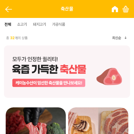
축산물
전체
소고기
돼지고기
가공식품
총
32
개의 상품
최신순