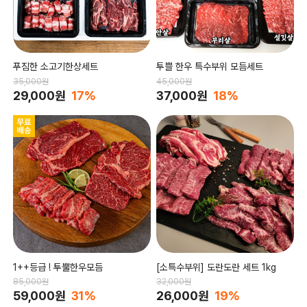
푸짐한 소고기한상세트
투쁠 한우 특수부위 모듬세트
35,000원
45,000원
29,000원
17%
37,000원
18%
1++등급 ! 투뿔한우모듬
[소특수부위] 도란도란 세트 1kg
85,000원
32,000원
59,000원
31%
26,000원
19%