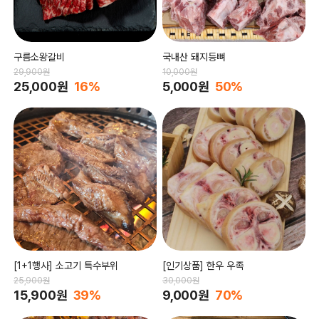
구름소왕갈비
국내산 돼지등뼈
29,900원
10,000원
25,000원
16%
5,000원
50%
[1+1행사] 소고기 특수부위
[인기상품] 한우 우족
25,900원
30,000원
15,900원
39%
9,000원
70%