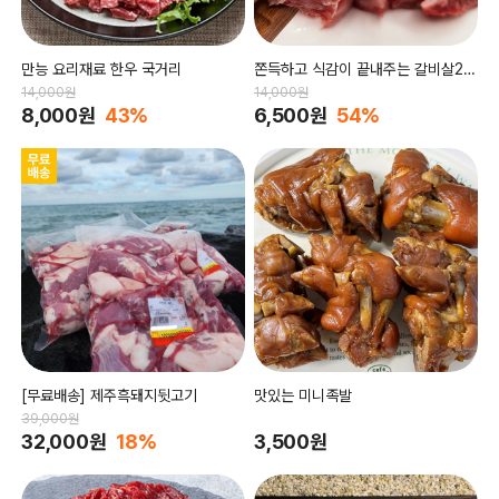
만능 요리재료 한우 국거리
쫀득하고 식감이 끝내주는 갈비살20
0g
14,000원
14,000원
8,000원
43%
6,500원
54%
[무료배송] 제주흑돼지뒷고기
맛있는 미니족발
39,000원
32,000원
18%
3,500원