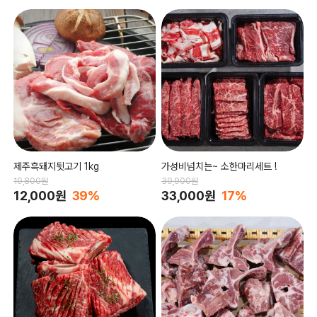
제주흑돼지뒷고기 1kg
가성비넘치는~ 소한마리세트 !
19,800원
39,900원
12,000원
39%
33,000원
17%