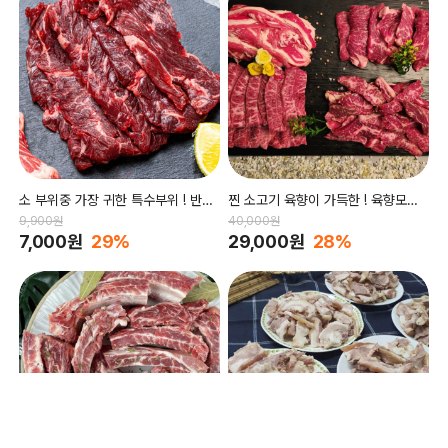
소 부위중 가장 귀한 특수부위 ! 반값
찐 소고기 육향이 가득한 ! 육향모듬
행사
세트
9,900원
40,000원
7,000원
29%
29,000원
28%