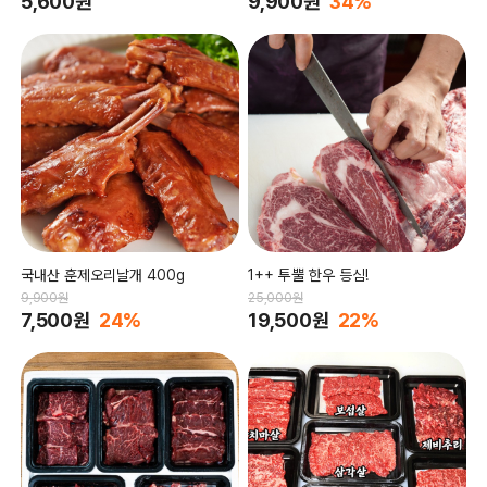
5,600원
9,900원
34%
국내산 훈제오리날개 400g
1++ 투뿔 한우 등심!
9,900원
25,000원
7,500원
24%
19,500원
22%