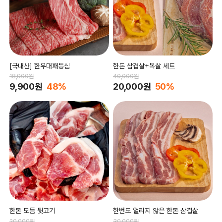
[국내산] 한우대패등심
한돈 삼겹살+목살 세트
18,900원
40,000원
9,900원
48%
20,000원
50%
한돈 모듬 뒷고기
한번도 얼리지 않은 한돈 삼겹살
20,000원
30,000원