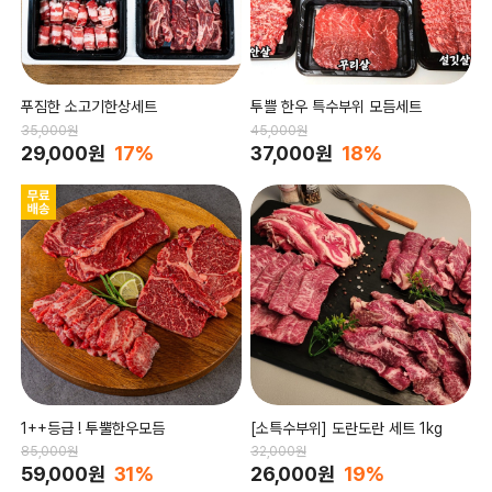
푸짐한 소고기한상세트
투쁠 한우 특수부위 모듬세트
35,000원
45,000원
29,000원
17%
37,000원
18%
1++등급 ! 투뿔한우모듬
[소특수부위] 도란도란 세트 1kg
85,000원
32,000원
59,000원
31%
26,000원
19%