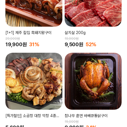
[1+1] 제주 칼집 흑돼지왕구이
살치살 200g
29,000원
19,900원
19,900원
31%
9,500원
52%
[특가할인] 소곱창 대창 막창 4종세
참나무 훈연 바베큐통닭구이
트
15,000원