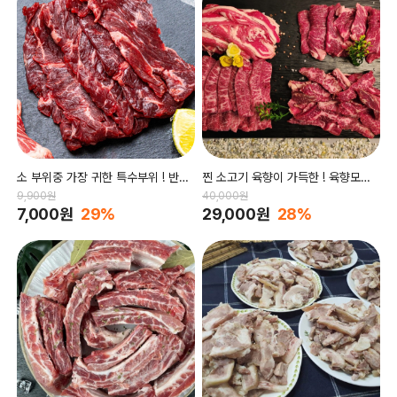
소 부위중 가장 귀한 특수부위 ! 반값
찐 소고기 육향이 가득한 ! 육향모듬
행사
세트
9,900원
40,000원
7,000원
29%
29,000원
28%