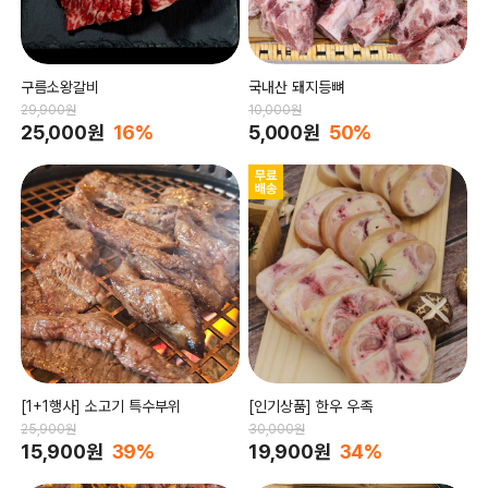
구름소왕갈비
국내산 돼지등뼈
29,900원
10,000원
25,000원
16%
5,000원
50%
[1+1행사] 소고기 특수부위
[인기상품] 한우 우족
25,900원
30,000원
15,900원
39%
19,900원
34%