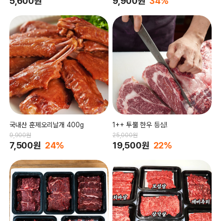
5,600원
9,900원
34%
국내산 훈제오리날개 400g
1++ 투뿔 한우 등심!
9,900원
25,000원
7,500원
24%
19,500원
22%