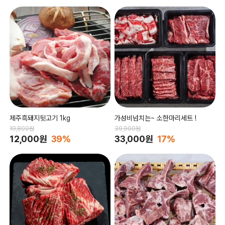
제주흑돼지뒷고기 1kg
가성비넘치는~ 소한마리세트 !
19,800원
39,900원
12,000원
39%
33,000원
17%