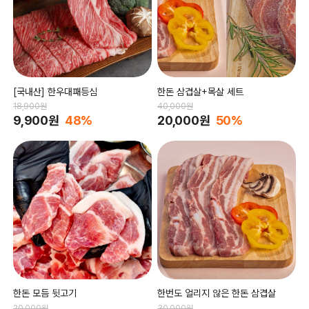
[국내산] 한우대패등심
한돈 삼겹살+목살 세트
18,900원
40,000원
9,900원
48%
20,000원
50%
한돈 모듬 뒷고기
한번도 얼리지 않은 한돈 삼겹살
20,000원
30,000원