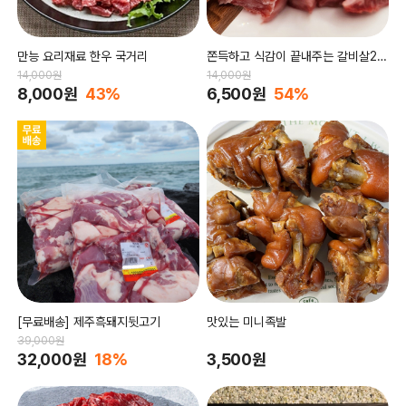
만능 요리재료 한우 국거리
쫀득하고 식감이 끝내주는 갈비살20
0g
14,000원
14,000원
8,000원
43%
6,500원
54%
[무료배송] 제주흑돼지뒷고기
맛있는 미니족발
39,000원
32,000원
18%
3,500원