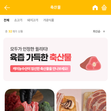
축산물
전체
소고기
돼지고기
가공식품
총
32
개의 상품
최신순