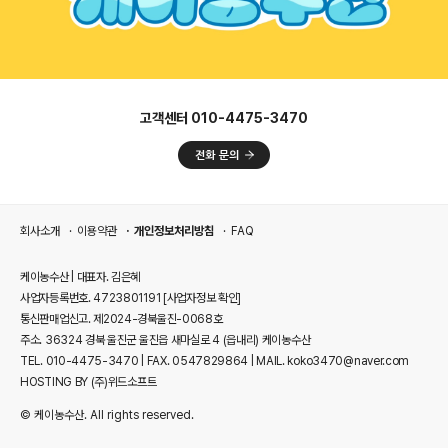
고객센터 010-4475-3470
회사소개
이용약관
개인정보처리방침
FAQ
케이농수산 | 대표자. 김은혜
사업자등록번호. 4723801191
[사업자정보 확인]
통신판매업신고. 제2024-경북울진-0068호
주소. 36324 경북 울진군 울진읍 새마실로 4 (읍내리) 케이농수산
TEL. 010-4475-3470 | FAX. 0547829864 | MAIL. koko3470@naver.com
HOSTING BY (주)위드소프트
© 케이농수산. All rights reserved.