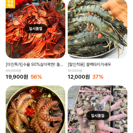
[미친특가]수율 90%살이꽉찬! 돌덩
[할인적용] 블랙타이거새우
이홍게 4kg
45,000원
19,000원
19,900원
56%
12,000원
37%