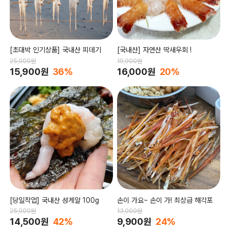
[초대박 인기상품] 국내산 피데기
[국내산] 자연산 딱새우회 !
25,000원
19,900원
15,900원
36%
16,000원
20%
[당일작업] 국내산 성게알 100g
손이 가요~ 손이 가! 최상급 해각포
25,000원
13,000원
14,500원
42%
9,900원
24%