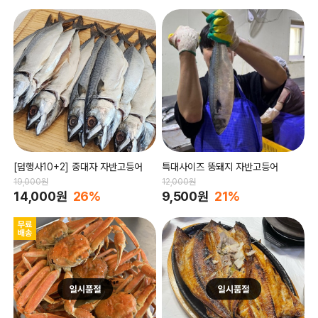
[덤행사10+2] 중대자 자반고등어
특대사이즈 뚱돼지 자반고등어
19,000원
12,000원
14,000원
26%
9,500원
21%