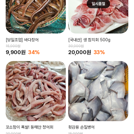
[당일조업] 바다장어
[국내산] 생 참치회 500g
15,000원
30,000원
9,900원
34%
20,000원
33%
꼬소함이 폭발! 동해안 청어회
횟감용 손질병어
20,000원
15,000원