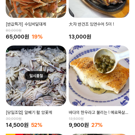
[반값특가] 수입박달대게
大자 반건조 임연수어 5미 !
80,000원
65,000원
19%
13,000원
[당일조업] 알베기 활 암꽃게
바다의 한우라고 불리는 ! 메로목살 2
00g
30,000원
13,500원
14,500원
52%
9,900원
27%