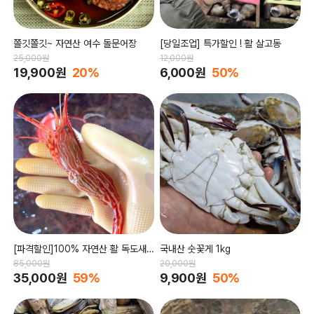
쫄깃쫄깃~ 자연산 여수 돌문어장
[당일조업] 특가할인 ! 활 살고동
25,000원
12,000원
19,900원
20%
6,000원
50%
[파격할인]100% 자연산 활 독도새
국내산 숫꽃게 1kg
우
85,000원
20,000원
35,000원
59%
9,900원
50%