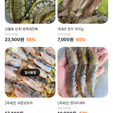
선물용 강추! 왕특대전복
국내산 한치 500g
50,000원
20,000원
23,500원
53%
7,000원
65%
[국내산] 마른오징어
[국내산] 흰다리새우
30,000원