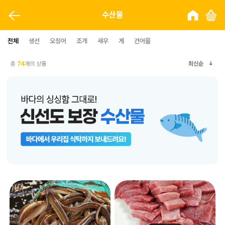
수산물
전체
생선
오징어
조개
새우
게
건어물
총
74
개의 상품
최신순