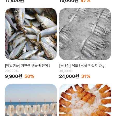
17,400원
16,000원
47%
[당일생물] 자연산 생물 활전어 !
[국내산] 목포 ! 생물 먹갈치 2kg
20,000원
35,000원
9,900원
50%
24,000원
31%