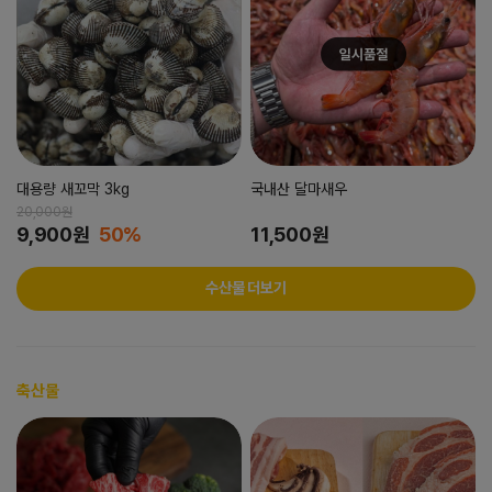
대용량 새꼬막 3kg
국내산 달마새우
20,000원
9,900원
50%
11,500원
수산물 더보기
축산물