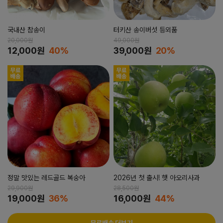
국내산 참송이
터키산 송이버섯 등외품
20,000원
49,000원
12,000원
40%
39,000원
20%
정말 맛있는 레드골드 복숭아
2026년 첫 출시! 햇 아오리사과
29,900원
28,500원
19,000원
36%
16,000원
44%
무료배송 더보기