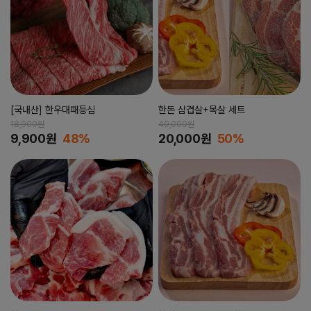
[국내산] 한우대패등심
한돈 삼겹살+목살 세트
18,900원
40,000원
9,900원
48%
20,000원
50%