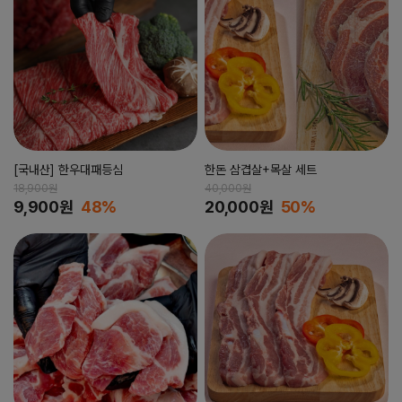
[국내산] 한우대패등심
한돈 삼겹살+목살 세트
18,900원
40,000원
9,900원
48%
20,000원
50%