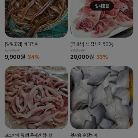
[당일조업] 바다장어
[국내산] 생 참치회 500g
15,000원
30,000원
9,900원
34%
20,000원
33%
꼬소함이 폭발! 동해안 청어회
횟감용 손질병어