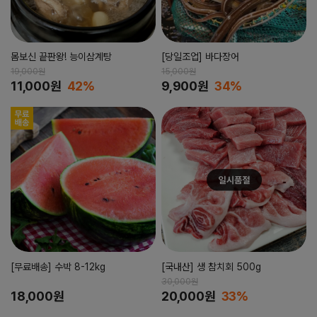
몸보신 끝판왕! 능이삼계탕
[당일조업] 바다장어
19,000원
15,000원
11,000원
42%
9,900원
34%
[무료배송] 수박 8-12kg
[국내산] 생 참치회 500g
30,000원
18,000원
20,000원
33%