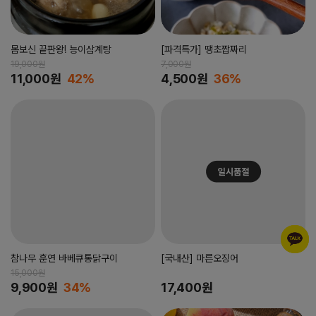
몸보신 끝판왕! 능이삼계탕
[파격특가] 땡초짭짜리
19,000원
7,000원
11,000원
42%
4,500원
36%
참나무 훈연 바베큐통닭구이
[국내산] 마른오징어
15,000원
9,900원
34%
17,400원