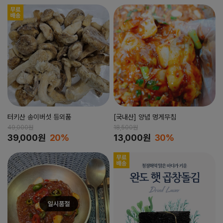
터키산 송이버섯 등외품
[국내산] 양념 멍게무침
49,000원
18,500원
39,000원
20%
13,000원
30%