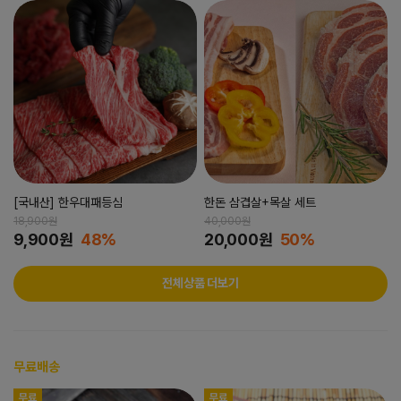
[국내산] 한우대패등심
한돈 삼겹살+목살 세트
18,900원
40,000원
9,900원
48%
20,000원
50%
전체상품 더보기
무료배송