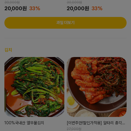
30,000원
30,000원
20,000원
33%
20,000원
33%
과일 더보기
김치
100%국내산 열무물김치
[이번주만!할인가적용] 알타리 총각김
치 !!
27,000원