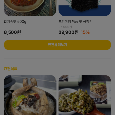
갈치속젓 500g
프리미엄 특품 햇 곱창김
35,000원
8,500원
29,900원
15%
반찬류 더보기
간편식품