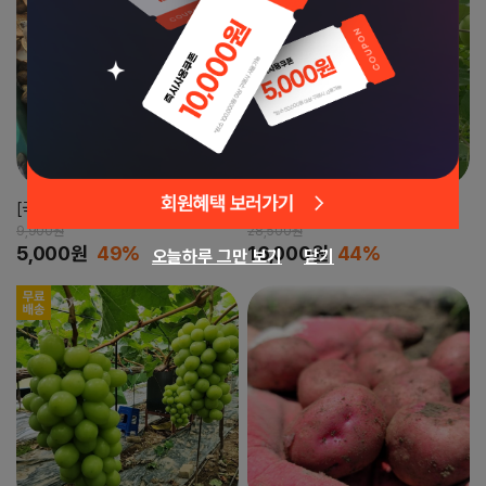
[국내산] 장흥 표고버섯
2026년 첫 출시! 햇 아오리사과
9,900원
28,500원
5,000원
49%
16,000원
44%
오늘하루 그만 보기
닫기