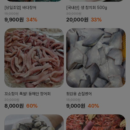
[당일조업] 바다장어
[국내산] 생 참치회 500g
15,000원
30,000원
9,900원
34%
20,000원
33%
꼬소함이 폭발! 동해안 청어회
횟감용 손질병어
20,000원
15,000원
8,000원
60%
9,000원
40%