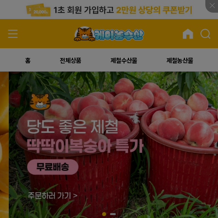
홈
전체상품
제철수산물
제철농산물