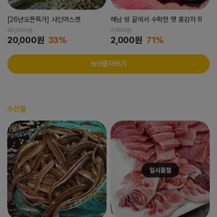
[26년오픈특가] 샤인머스켓
해남 땅 끝에서 수확한 햇 홍감자 !!!
30,000원
7,000원
20,000원
33%
2,000원
71%
농산물 더보기
수산물