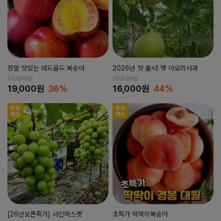
정말 맛있는 레드골드 복숭아
2026년 첫 출시! 햇 아오리사과
29,900원
28,500원
19,000원
36%
16,000원
44%
[26년오픈특가] 샤인머스켓
초특가 딱딱이복숭아