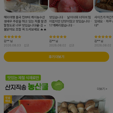
해외여행 출국 전부터 케이농수산
맛있습니다ᆢ 날이더워 더익어 힘
사이즈가 작긴
생새우 주문을 하고 있는 저를 발견
이없지만 단맛이많고 맛있습니다ᆢ
있네요ᆢ자꾸
할정도로 너무 맛있습니다😭 김 +
17개짜리왔습니다ᆢ
다^
불닭마요 조합 꼭 드셔보세요 🔥🔥
김** 님
김** 님
김** 님
2026.08.03
신고
2026.08.02
신고
2026.08.02
후기 더보기