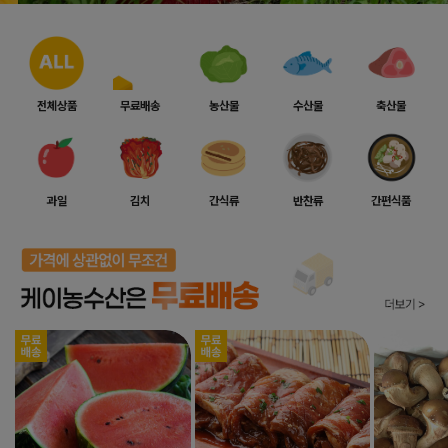
전체상품
무료배송
농산물
수산물
축산물
과일
김치
간식류
반찬류
간편식품