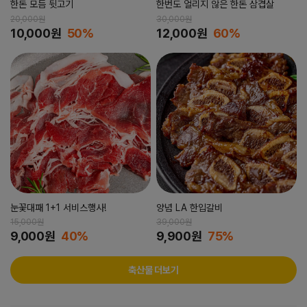
한돈 모듬 뒷고기
한번도 얼리지 않은 한돈 삼겹살
20,000원
30,000원
10,000원
50%
12,000원
60%
눈꽃대패 1+1 서비스행사!
양념 LA 한입갈비
15,000원
39,000원
9,000원
40%
9,900원
75%
축산물 더보기