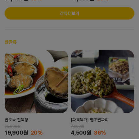
간식 더보기
반찬류
밥도둑 전복장
[파격특가] 땡초짭짜리
25,000원
7,000원
19,900원
20%
4,500원
36%