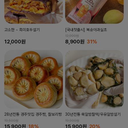
고소한 ~ 흑미호두설기
[국내첫출시] 복숭아과실초
12,900원
12,000원
8,900원
31%
28년전통 경주맛집 경주빵, 찰보리빵
30년전통 쑥알밤찰떡/우유알밤설기
19,500원
19,900원
15,900원
18%
15,900원
20%