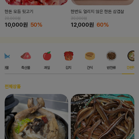
한돈 모듬 뒷고기
한번도 얼리지 않은 한돈 삼겹살
20,000원
30,000원
10,000원
50%
12,000원
60%
수산물
축산물
과일
김치
간식
반찬류
간편식품
전체상품